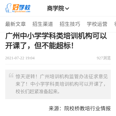
商学院
>
最新文章
招生渠道
招生技巧
学校运营
首页
行业动态
> 正文
热门栏目
广州中小学学科类培训机构可以
招生渠道
招生技巧
学校运营
行业动态
开课了，但不能超标！
热门标签
2021-07-22 19:04
927浏览
招生技巧
招生方法
教学管理
学校管理
惊天逆转！广州培训机构监管办法征求意见
招生方案
招生途径
教育资讯
教育趋势
来了！中小学学科类培训机构可以开课了，
校长们赶紧准备起来。
疫情招生
教育政策
招生文案
招生话术
招生活动
朋友圈招生
疫情复课
暑假招生
来源：院校桥教培行业情报